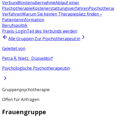
Verbund
Kostenübernahme
Ablauf einer
Psychotherapie
Kostenerstattungsverfahren
Psychotherap
Verfahren
Warum Sie keinen Therapieplatz finden –
Patienteninformation
Berufspolitik
Praxis-Login
Teil des Verbunds werden
Alle Gruppen
·
Zur Psychotherapeut:in
Geleitet von
Petra R. Nietz
·
Düsseldorf
Psychologische Psychotherapeutin
Gruppenpsychotherapie
Offen für Anfragen
Frauengruppe