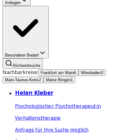
Anliegen
Besonderer Bedarf
Stichwortsuche
Nachbarkreise:
Frankfurt am Main
6
Wiesbaden
3
Main-Taunus-Kreis
2
Mainz-Bingen
1
Helen Kleber
Psychologische:r Psychotherapeut:in
Verhaltenstherapie
Anfrage für Ihre Suche möglich