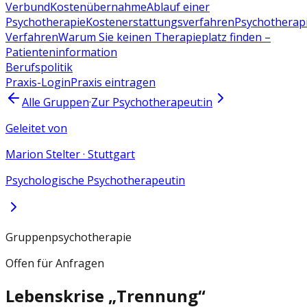
Verbund
Kostenübernahme
Ablauf einer
Psychotherapie
Kostenerstattungsverfahren
Psychotherap
Verfahren
Warum Sie keinen Therapieplatz finden –
Patienteninformation
Berufspolitik
Praxis-Login
Praxis eintragen
Alle Gruppen
·
Zur Psychotherapeut:in
Geleitet von
Marion Stelter
·
Stuttgart
Psychologische Psychotherapeutin
Gruppenpsychotherapie
Offen für Anfragen
Lebenskrise „Trennung“