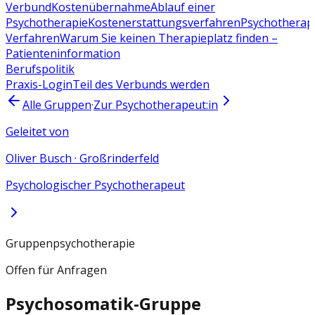
Verbund
Kostenübernahme
Ablauf einer
Psychotherapie
Kostenerstattungsverfahren
Psychotherap
Verfahren
Warum Sie keinen Therapieplatz finden –
Patienteninformation
Berufspolitik
Praxis-Login
Teil des Verbunds werden
Alle Gruppen
·
Zur Psychotherapeut:in
Geleitet von
Oliver Busch
·
Großrinderfeld
Psychologischer Psychotherapeut
Gruppenpsychotherapie
Offen für Anfragen
Psychosomatik-Gruppe