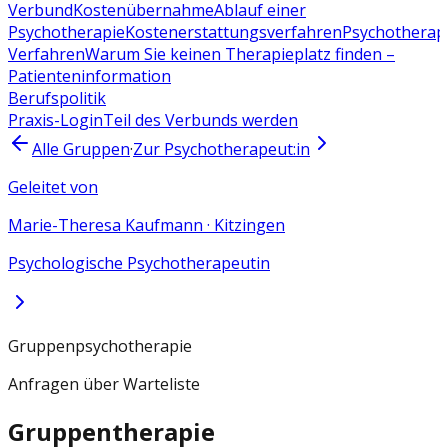
Verbund
Kostenübernahme
Ablauf einer
Psychotherapie
Kostenerstattungsverfahren
Psychotherap
Verfahren
Warum Sie keinen Therapieplatz finden –
Patienteninformation
Berufspolitik
Praxis-Login
Teil des Verbunds werden
Alle Gruppen
·
Zur Psychotherapeut:in
Geleitet von
Marie-Theresa Kaufmann
·
Kitzingen
Psychologische Psychotherapeutin
Gruppenpsychotherapie
Anfragen über Warteliste
Gruppentherapie